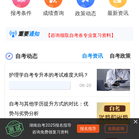
报考条件
成绩查询
最新资讯
政策动态
2025年4月湖南自考课程安排及教材目录已公
湖南省高教自学考试毕业申请操作指南
重要
通知
【咨询领取自考各专业复习资料】
2025年4月高等教育自学考试报考简章
自考动态
自考资讯
自考政策
护理学自考专升本的考试难度大吗？
06-20
自考与其他学历提升方式的对比：优
势与劣势分析
06-09
湖南自考2025报名指导
报名指导
在线咨询
咨询免费领复习资料