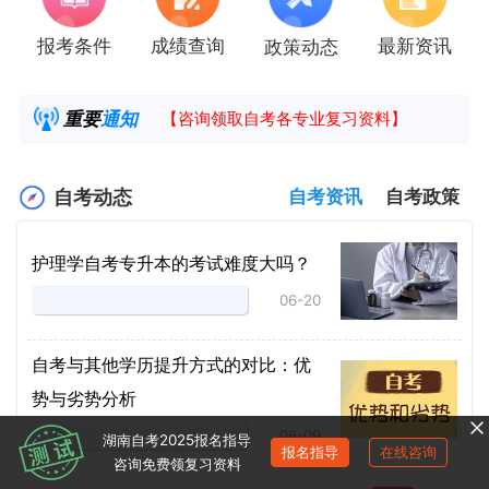
报考条件
成绩查询
最新资讯
政策动态
2025年4月湖南自考课程安排及教材目录已公
湖南省高教自学考试毕业申请操作指南
重要
通知
【咨询领取自考各专业复习资料】
2025年4月高等教育自学考试报考简章
自考动态
自考资讯
自考政策
护理学自考专升本的考试难度大吗？
06-20
自考与其他学历提升方式的对比：优
势与劣势分析
06-09
湖南自考2025报名指导
报名指导
在线咨询
咨询免费领复习资料