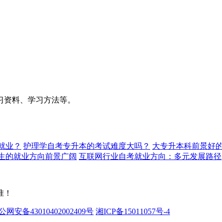
习资料、学习方法等。
就业？
护理学自考专升本的考试难度大吗？
大专升本科前景好的
生的就业方向前景广阔
互联网行业自考就业方向：多元发展路径
准！
公网安备43010402002409号
湘ICP备15011057号-4