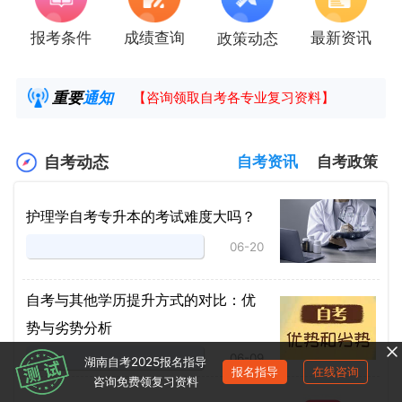
报考条件
成绩查询
最新资讯
政策动态
2025年4月湖南自考课程安排及教材目录已公
湖南省高教自学考试毕业申请操作指南
重要
通知
【咨询领取自考各专业复习资料】
2025年4月高等教育自学考试报考简章
自考动态
自考资讯
自考政策
护理学自考专升本的考试难度大吗？
06-20
自考与其他学历提升方式的对比：优
势与劣势分析
06-09
湖南自考2025报名指导
报名指导
在线咨询
咨询免费领复习资料