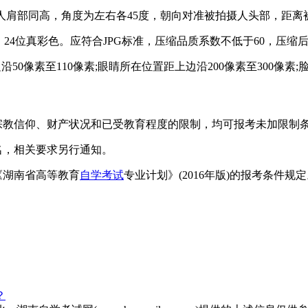
被拍摄人肩部同高，角度为左右各45度，朝向对准被拍摄人头部，距离被
dpi，24位真彩色。应符合JPG标准，压缩品质系数不低于60，压缩
0像素至110像素;眼睛所在位置距上边沿200像素至300像素;脸
宗教信仰、财产状况和已受教育程度的限制，均可报考未加限制
报名，相关要求另行通知。
《湖南省高等教育
自学考试
专业计划》(2016年版)的报考条件规
？