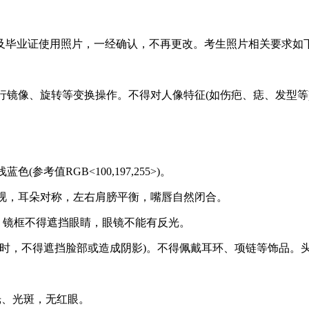
考证及毕业证使用照片，一经确认，不再更改。考生照片相关要求如
进行镜像、旋转等变换操作。不得对人像特征(如伤疤、痣、发型等
考值RGB<100,197,255>)。
平视，耳朵对称，左右肩膀平衡，嘴唇自然闭合。
镜，镜框不得遮挡眼睛，眼镜不能有反光。
需要时，不得遮挡脸部或造成阴影)。不得佩戴耳环、项链等饰品
光、光斑，无红眼。