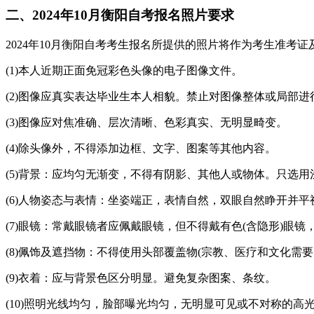
二、2024年10月衡阳自考报名照片要求
2024年10月衡阳自考考生报名所提供的照片将作为考生准
(1)本人近期正面免冠彩色头像的电子图像文件。
(2)图像应真实表达毕业生本人相貌。禁止对图像整体或局部
(3)图像应对焦准确、层次清晰、色彩真实、无明显畸变。
(4)除头像外，不得添加边框、文字、图案等其他内容。
(5)背景：应均匀无渐变，不得有阴影、其他人或物体。只选用浅蓝色(参
(6)人物姿态与表情：坐姿端正，表情自然，双眼自然睁开并
(7)眼镜：常戴眼镜者应佩戴眼镜，但不得戴有色(含隐形)眼
(8)佩饰及遮挡物：不得使用头部覆盖物(宗教、医疗和文化
(9)衣着：应与背景色区分明显。避免复杂图案、条纹。
(10)照明光线均匀，脸部曝光均匀，无明显可见或不对称的高