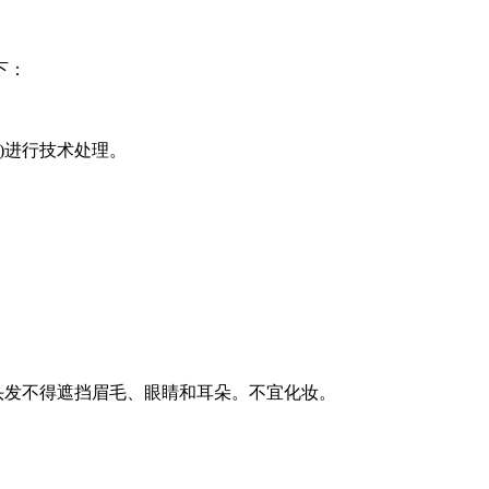
下：
)进行技术处理。
。头发不得遮挡眉毛、眼睛和耳朵。不宜化妆。