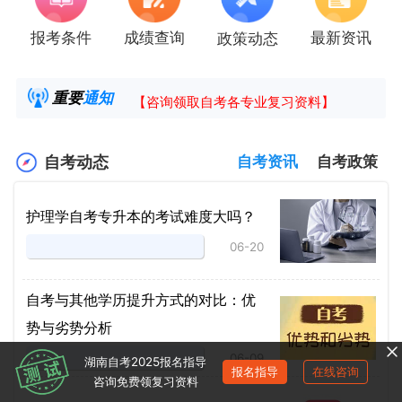
报考条件
成绩查询
最新资讯
政策动态
2025年4月湖南自考课程安排及教材目录已公
湖南省高教自学考试毕业申请操作指南
重要
通知
【咨询领取自考各专业复习资料】
2025年4月高等教育自学考试报考简章
自考动态
自考资讯
自考政策
护理学自考专升本的考试难度大吗？
06-20
自考与其他学历提升方式的对比：优
势与劣势分析
06-09
湖南自考2025报名指导
报名指导
在线咨询
咨询免费领复习资料