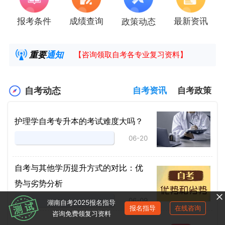
报考条件
成绩查询
最新资讯
政策动态
2025年4月湖南自考课程安排及教材目录已公
湖南省高教自学考试毕业申请操作指南
重要
通知
【咨询领取自考各专业复习资料】
2025年4月高等教育自学考试报考简章
自考动态
自考资讯
自考政策
护理学自考专升本的考试难度大吗？
06-20
自考与其他学历提升方式的对比：优
势与劣势分析
06-09
湖南自考2025报名指导
报名指导
在线咨询
咨询免费领复习资料