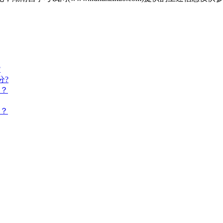
?
分?
来？
到？