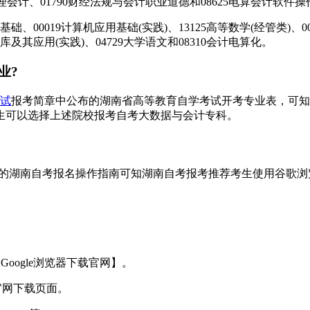
9管理会计、01790财经法规与会计职业道德和08625电算会计软件
00019计算机应用基础(实践)、13125高等数学(经管类)、000
据库及其应用(实践)、04729大学语文和08310会计电算化。
业?
试
报考简章中公布的湖南省高等教育自学考试开考专业表，可知
生可以选择上述院校报考自考大数据与会计专科。
考报名操作指南可知湖南自考报考推荐考生使用谷歌浏览器打开"湖南自考服
Google浏览器下载官网】。
官网下载页面。