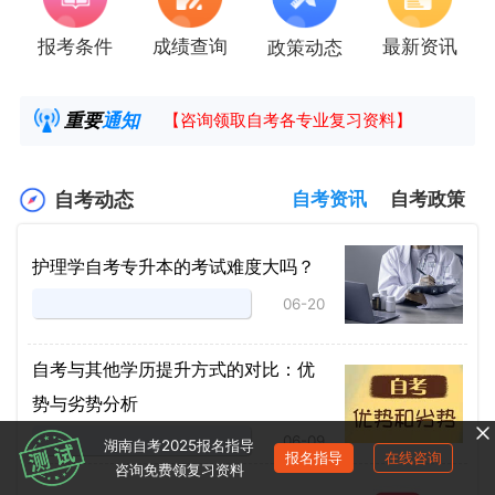
报考条件
成绩查询
最新资讯
政策动态
2025年4月湖南自考课程安排及教材目录已公
湖南省高教自学考试毕业申请操作指南
重要
通知
【咨询领取自考各专业复习资料】
2025年4月高等教育自学考试报考简章
自考动态
自考资讯
自考政策
护理学自考专升本的考试难度大吗？
06-20
自考与其他学历提升方式的对比：优
势与劣势分析
06-09
湖南自考2025报名指导
报名指导
在线咨询
咨询免费领复习资料