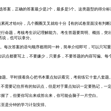
备选答案，正确的答案最少是2个，最多是5个。这类题型的得分
题累死才给8分，几个圈圈叉叉就给十分【有的试卷里面没有判断
词进行命题，考核考生识记理解能力。考生答题要简明、概括，突
话说，也可以拿分。
进行书写。每次答案的语句顺序都用同一种，简单介绍即可，可以只写
到的知识点都要写上，不要嫌少，只要多，不要答题的内容写偏。每
点做题。平时摸着良心把书本重点知识看完，考前练它十套八套题
心)，不需要记住所有的知识点，但是对于重点知识一定要熟记，一
掌握了，但要你写出来或答出来，你可能会脑子一片空白。
甚至是分钟的学习计划安排。