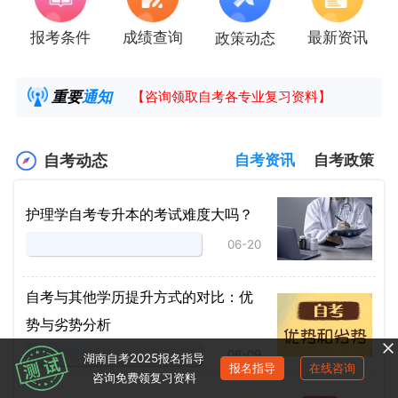
报考条件
成绩查询
最新资讯
政策动态
2025年4月湖南自考课程安排及教材目录已公
湖南省高教自学考试毕业申请操作指南
重要
通知
【咨询领取自考各专业复习资料】
2025年4月高等教育自学考试报考简章
自考动态
自考资讯
自考政策
护理学自考专升本的考试难度大吗？
06-20
自考与其他学历提升方式的对比：优
势与劣势分析
06-09
湖南自考2025报名指导
报名指导
在线咨询
咨询免费领复习资料