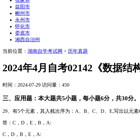
张家界
益阳市
郴州市
永州市
怀化市
娄底市
湘西自治州
当前位置：
湖南自学考试网
>
历年真题
2024年4月自考02142《数
时间：2024-07-29 访问量：450
三、应用题：本大题共5小题，每小题6分，共30分。
29、有5个元素，其入栈次序为：A、B、C、D、E,写出以元
答：C，D，E，B，A:
C，D，B，E，A: