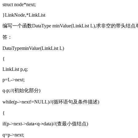
struct node*next;
}LinkNode,*LinkList
编写一个函数DataType minValue(LinkList L),求非空的
答：
DataTypeminValue(LinkList L)
{
LinkList p,q;
p=L->next;
q-p;//(初始化部分)
while(p->next!=NULL)//(循环语句及条件描述)
{
if(p->next->dat
data)//(查最小值结点)
a<q->
q=p->next;