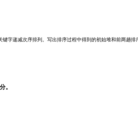
行堆排序，使之按关键字递减次序排列。写出排序过程中得到的初始堆和前两
4分。