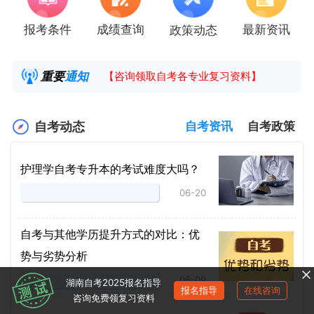
报考条件
成绩查询
最新资讯
政策动态
2025年4月湖南自考课程安排及教材目录已公
湖南省高教自学考试毕业申请操作指南
重要
通知
【咨询领取自考各专业复习资料】
2025年4月高等教育自学考试报考简章
自考动态
自考资讯
自考政策
护理学自考专升本的考试难度大吗？
06-20
自考与其他学历提升方式的对比：优
势与劣势分析
06-09
湖南自考2025报名指导
报名指导
在线咨询
咨询免费领复习资料