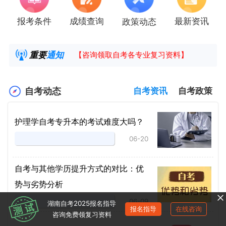
报考条件
成绩查询
最新资讯
政策动态
2025年4月湖南自考课程安排及教材目录已公
湖南省高教自学考试毕业申请操作指南
重要
通知
【咨询领取自考各专业复习资料】
2025年4月高等教育自学考试报考简章
自考动态
自考资讯
自考政策
护理学自考专升本的考试难度大吗？
06-20
自考与其他学历提升方式的对比：优
势与劣势分析
06-09
湖南自考2025报名指导
报名指导
在线咨询
咨询免费领复习资料