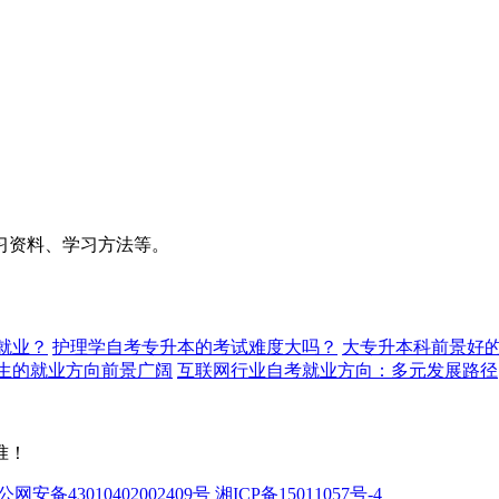
习资料、学习方法等。
就业？
护理学自考专升本的考试难度大吗？
大专升本科前景好的
生的就业方向前景广阔
互联网行业自考就业方向：多元发展路径
准！
公网安备43010402002409号
湘ICP备15011057号-4