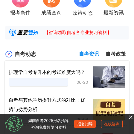
报考条件
成绩查询
最新资讯
政策动态
2025年4月湖南自考课程安排及教材目录已公
湖南省高教自学考试毕业申请操作指南
重要
通知
【咨询领取自考各专业复习资料】
2025年4月高等教育自学考试报考简章
自考动态
自考资讯
自考政策
护理学自考专升本的考试难度大吗？
06-20
自考与其他学历提升方式的对比：优
势与劣势分析
06-09
湖南自考2025报名指导
报名指导
在线咨询
咨询免费领复习资料