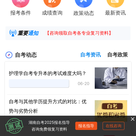
报考条件
成绩查询
最新资讯
政策动态
2025年4月湖南自考课程安排及教材目录已公
湖南省高教自学考试毕业申请操作指南
重要
通知
【咨询领取自考各专业复习资料】
2025年4月高等教育自学考试报考简章
自考动态
自考资讯
自考政策
护理学自考专升本的考试难度大吗？
06-20
自考与其他学历提升方式的对比：优
势与劣势分析
06-09
湖南自考2025报名指导
报名指导
在线咨询
咨询免费领复习资料