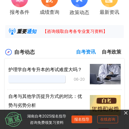
报考条件
成绩查询
最新资讯
政策动态
2025年4月湖南自考课程安排及教材目录已公
湖南省高教自学考试毕业申请操作指南
重要
通知
【咨询领取自考各专业复习资料】
2025年4月高等教育自学考试报考简章
自考动态
自考资讯
自考政策
护理学自考专升本的考试难度大吗？
06-20
自考与其他学历提升方式的对比：优
势与劣势分析
06-09
湖南自考2025报名指导
报名指导
在线咨询
咨询免费领复习资料